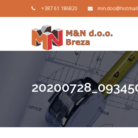
+387 61 186820
min.doo@hotmail
20200728_09345